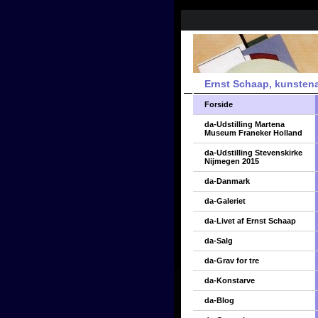
Ernst Schaap, kunsten
Forside
da-Udstilling Martena
Museum Franeker Holland
da-Udstilling Stevenskirke
Nijmegen 2015
da-Danmark
da-Galeriet
da-Livet af Ernst Schaap
da-Salg
da-Grav for tre
da-Konstarve
da-Blog