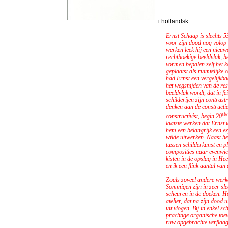
i hollandsk
Ernst Schaap is slechts 
voor zijn dood nog volop 
werken leek hij een nieuwe
rechthoekige beeldvlak, h
vormen bepalen zelf het 
geplaatst als ruimtelijke 
had Ernst een vergelijkba
het wegsnijden van de res
beeldvlak wordt, dat in f
schilderijen zijn contrast
denken aan de constructie
ste
constructivist, begin 20
laatste werken dat Ernst i
hem een belangrijk een ex
wilde uitwerken. Naast he
tussen schilderkunst en pla
composities naar evenwic
kisten in de opslag in H
en ik een flink aantal van
Zoals zoveel andere werke
Sommigen zijn in zeer sle
scheuren in de doeken. H
atelier, dat na zijn dood 
uit vlogen. Bij in enkel sc
prachtige organische toe
ruw opgebrachte verflaag