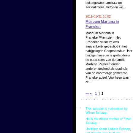
buitengewoon amicaal en
sociaal mens, hetgeen we...
2011-01-31 16:02
Museum Martena in
Franeker
Museum Martena in
Franeker/Frentsjer Het
Franeker Museum was
aanvankelijk gevestigd in het
nabijgelegen Coopmanshus. Het
huidige museum is grotendeels
de oude stins van de familie
Martena. Zij heeft onder
anderen gediend als stadhuis
van de voormalige gemeente
Franekeradeel. Voorheen was
er...
<<
<
1
|
2
This website is maintained by
Willem Schaap.
He is the oldest brother of Ernst
Schaap.
Untill her death Lisbeth Schaap,
our mother, has paid the