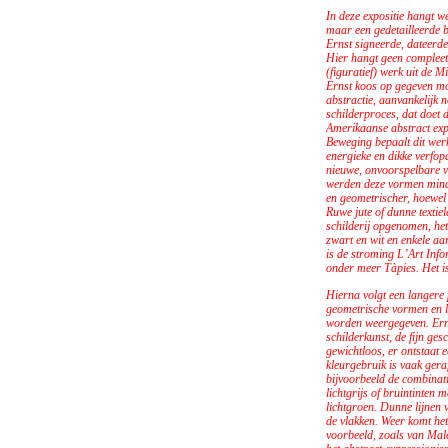
In deze expositie hangt we
maar een gedetailleerde b
Ernst signeerde, dateerde
Hier hangt geen compleet
(figuratief) werk uit de 
Ernst koos op gegeven mo
abstractie, aanvankelijk n
schilderproces, dat doet
Amerikaanse abstract exp
Beweging bepaalt dit werk
energieke en dikke verfop
nieuwe, onvoorspelbare v
werden deze vormen minde
en geometrischer, hoewel d
Ruwe jute of dunne textie
schilderij opgenomen, het
zwart en wit en enkele aa
is de stroming L’Art Inf
onder meer Tàpies. Het is
Hierna volgt een langere
geometrische vormen en l
worden weergegeven. Ern
schilderkunst, de fijn ges
gewichtloos, er ontstaat e
kleurgebruik is vaak gera
bijvoorbeeld de combinati
lichtgrijs of bruintinten 
lichtgroen. Dunne lijnen
de vlakken. Weer komt het
voorbeeld, zoals van Male