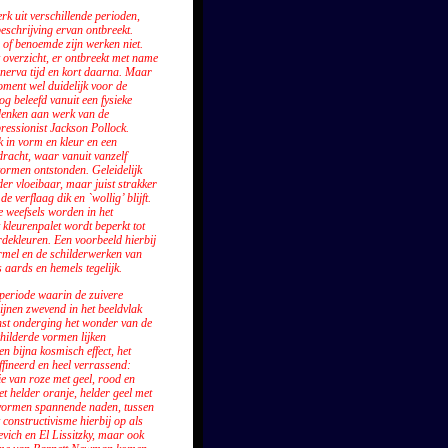
rk uit verschillende perioden,
eschrijving ervan ontbreekt.
 of benoemde zijn werken niet.
 overzicht, er ontbreekt met name
Minerva tijd en kort daarna. Maar
ment wel duidelijk voor de
og beleefd vanuit een fysieke
 denken aan werk van de
ressionist Jackson Pollock.
 in vorm en kleur en een
dracht, waar vanuit vanzelf
ormen ontstonden. Geleidelijk
r vloeibaar, maar juist strakker
e verflaag dik en `wollig’ blijft.
le weefsels worden in het
 kleurenpalet wordt beperkt tot
rdekleuren. Een voorbeeld hierbij
ormel en de schilderwerken van
 aards en hemels tegelijk.
 periode waarin de zuivere
ijnen zwevend in het beeldvlak
st onderging het wonder van de
childerde vormen lijken
en bijna kosmisch effect, het
ffineerd en heel verrassend:
e van roze met geel, rood en
met helder oranje, helder geel met
 vormen spannende naden, tussen
 constructivisme hierbij op als
vich en El Lissitzky, maar ook