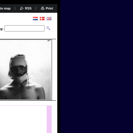
ite map
RSS
Print
g: