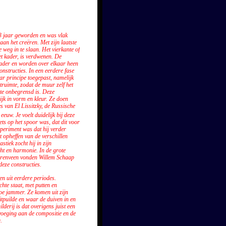
53 jaar geworden en was vlak
aan het creëren. Met zijn laatste
 weg in te slaan. Het vierkante of
et kader, is verdwenen. De
kader en worden over elkaar heen
constructies. In een eerdere fase
ar principe toegepast, namelijk
truimte, zodat de muur zelf het
eite onbegrensd is. Deze
rijk in vorm en kleur. Ze doen
s van El Lissitzky, de Russische
eeuw. Je voelt duidelijk bij deze
ets op het spoor was, dat dit voor
periment was dat hij verder
t opheffen van de verschillen
stiek zocht hij in zijn
ht en harmonie. In de grote
eerenveen vonden Willem Schaap
 deze constructies.
n uit eerdere periodes.
chte staat, met putten en
oe jammer. Ze komen uit zijn
uitpuilde en waar de duiven in en
hilderij is dat overigens juist een
voeging aan de compositie en de
.