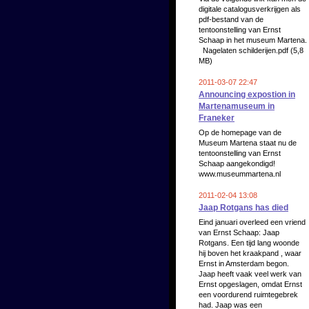
digitale catalogusverkrijgen als
pdf-bestand van de
tentoonstelling van Ernst
Schaap in het museum Martena.
Nagelaten schilderijen.pdf (5,8
MB)
2011-03-07 22:47
Announcing expostion in
Martenamuseum in
Franeker
Op de homepage van de
Museum Martena staat nu de
tentoonstelling van Ernst
Schaap aangekondigd!
www.museummartena.nl
2011-02-04 13:08
Jaap Rotgans has died
Eind januari overleed een vriend
van Ernst Schaap: Jaap
Rotgans. Een tijd lang woonde
hij boven het kraakpand , waar
Ernst in Amsterdam begon.
Jaap heeft vaak veel werk van
Ernst opgeslagen, omdat Ernst
een voordurend ruimtegebrek
had. Jaap was een