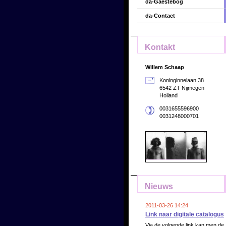
da-Gaestebog
da-Contact
Kontakt
Willem Schaap
Koninginnelaan 38
6542 ZT Nijmegen
Holland
0031655596900
0031248000701
Nieuws
2011-03-26 14:24
Link naar digitale catalogus
Via de volgende link kan men de