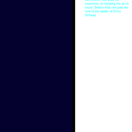
expenses on keeping the art in
stock. Before that she paid the
rent of the atelier of Ernst
Schaap