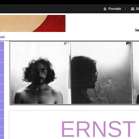
Forside
S
Sø
aar
ERNST