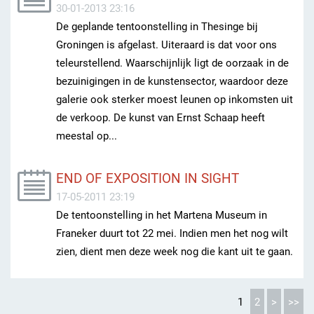
30-01-2013 23:16
De geplande tentoonstelling in Thesinge bij
Groningen is afgelast. Uiteraard is dat voor ons
teleurstellend. Waarschijnlijk ligt de oorzaak in de
bezuinigingen in de kunstensector, waardoor deze
galerie ook sterker moest leunen op inkomsten uit
de verkoop. De kunst van Ernst Schaap heeft
meestal op...
END OF EXPOSITION IN SIGHT
17-05-2011 23:19
De tentoonstelling in het Martena Museum in
Franeker duurt tot 22 mei. Indien men het nog wilt
zien, dient men deze week nog die kant uit te gaan.
1
2
>
>>