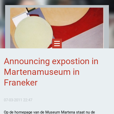
Announcing expostion in
Martenamuseum in
Ernst Schaap, kunstenaar
Franeker
07-03-2011 22:47
Op de homepage van de Museum Martena staat nu de