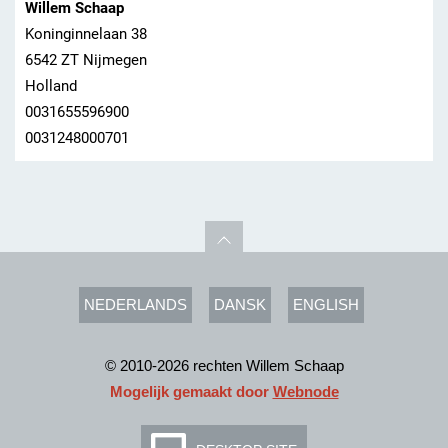
Willem Schaap
Koninginnelaan 38
6542 ZT Nijmegen
Holland
0031655596900
0031248000701
NEDERLANDS
DANSK
ENGLISH
© 2010-2026 rechten Willem Schaap
Mogelijk gemaakt door
Webnode