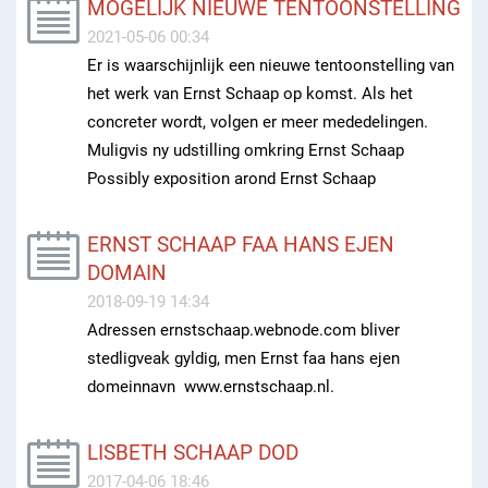
MOGELIJK NIEUWE TENTOONSTELLING
2021-05-06 00:34
Er is waarschijnlijk een nieuwe tentoonstelling van
het werk van Ernst Schaap op komst. Als het
concreter wordt, volgen er meer mededelingen.
Muligvis ny udstilling omkring Ernst Schaap
Possibly exposition arond Ernst Schaap
ERNST SCHAAP FAA HANS EJEN
DOMAIN
2018-09-19 14:34
Adressen ernstschaap.webnode.com bliver
stedligveak gyldig, men Ernst faa hans ejen
domeinnavn www.ernstschaap.nl.
LISBETH SCHAAP DOD
2017-04-06 18:46