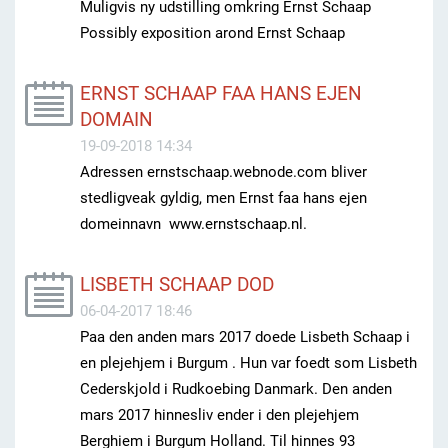
Muligvis ny udstilling omkring Ernst Schaap
Possibly exposition arond Ernst Schaap
ERNST SCHAAP FAA HANS EJEN
DOMAIN
19-09-2018 14:34
Adressen ernstschaap.webnode.com bliver
stedligveak gyldig, men Ernst faa hans ejen
domeinnavn www.ernstschaap.nl.
LISBETH SCHAAP DOD
06-04-2017 18:46
Paa den anden mars 2017 doede Lisbeth Schaap i
en plejehjem i Burgum . Hun var foedt som Lisbeth
Cederskjold i Rudkoebing Danmark. Den anden
mars 2017 hinnesliv ender i den plejehjem
Berghiem i Burgum Holland. Til hinnes 93