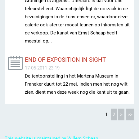
Groningen is afgelast. Uiteraard is dat voor ons
teleurstellend. Waarschijnlijk ligt de oorzaak in de
bezuinigingen in de kunstensector, waardoor deze
galerie ook sterker moest leunen op inkomsten uit
de verkoop. De kunst van Ernst Schaap heeft
meestal op...
END OF EXPOSITION IN SIGHT
17-05-2011 23:19
De tentoonstelling in het Martena Museum in
Franeker duurt tot 22 mei. Indien men het nog wilt
zien, dient men deze week nog die kant uit te gaan.
1
2
>
>>
This website is maintained by Willem Schaap.