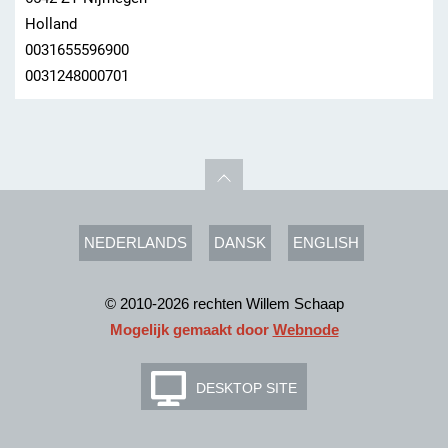
Holland
0031655596900
0031248000701
NEDERLANDS
DANSK
ENGLISH
© 2010-2026 rechten Willem Schaap
Mogelijk gemaakt door
Webnode
DESKTOP SITE